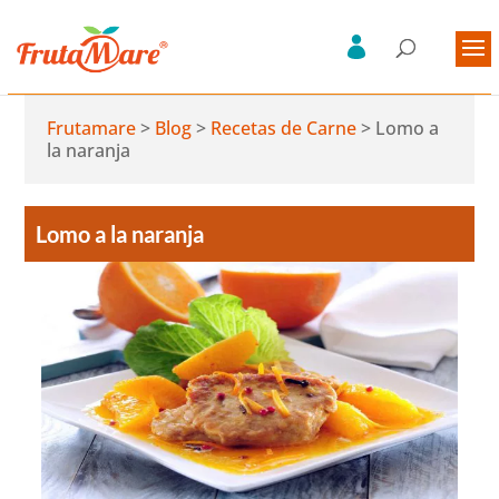
Frutamare
>
Blog
>
Recetas de Carne
>
Lomo a
la naranja
Lomo a la naranja