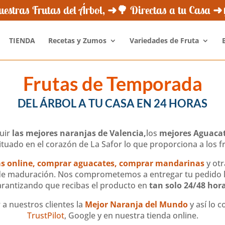
¿Quiénes Somos?
Novedades
Newsletter
Opini
estras Frutas del Árbol, ➜🌳 Directas a tu Casa 
TIENDA
Recetas y Zumos
Variedades de Fruta
Frutas de Temporada
DEL ÁRBOL A TU CASA EN 24 HORAS
guir
las mejores naranjas de Valencia,
los
mejores Aguaca
uado en el corazón de La Safor lo que proporciona a los fr
s online,
comprar aguacates,
comprar mandarinas
y ot
 de maduración. Nos comprometemos a entregar tu pedido lo
arantizando que recibas el producto en
tan solo 24/48 hora
a nuestros clientes la
Mejor Naranja del Mundo
y así lo 
TrustPilot
, Google y en nuestra tienda online.