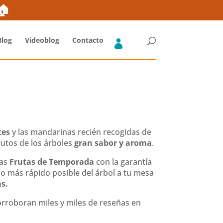
ones
Blog
FAQs Fruta y Verdura
Envíos Gratis*
➜🏠
Blog
Videoblog
Contacto
tes
y las mandarinas recién recogidas de
utos de los árboles
gran sabor y aroma
.
ras
Frutas de Temporada
con la garantía
 más rápido posible del árbol a tu mesa
s.
corroboran miles y miles de reseñas en