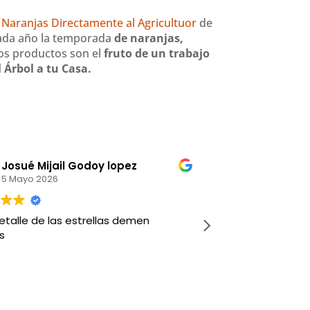
Naranjas Directamente al Agricultuor
de
ada año la temporada
de naranjas,
ros productos son el
fruto de un trabajo
Árbol a tu Casa.
Josué Mijail Godoy lopez
C RM
5 Mayo 2026
11 Abril 2
etalle de las estrellas demen
Compré la oferta de m
s
Ambos jugosos, 
paraguayos me
maduros para p
dias. Siempre r
Leer más