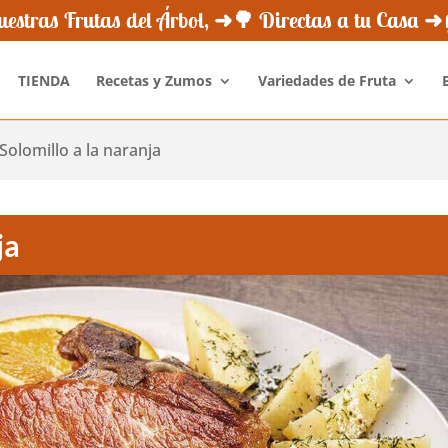
¿Quiénes Somos?
Novedades
Newsletter
Opini
estras Frutas del Árbol, ➜🌳 Directas a tu Casa 
TIENDA
Recetas y Zumos
Variedades de Fruta
Solomillo a la naranja
ja