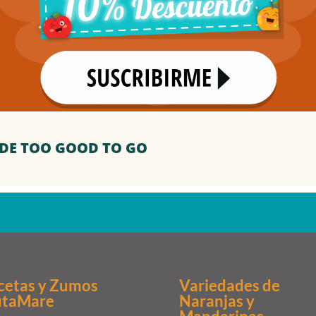
DE TOO GOOD TO GO
cetas y Zumos
Variedades de
utaMare
Naranjas
y