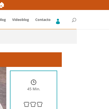
ones
Blog
FAQs Fruta y Verdura
Envíos Gratis*
➜🏠
Blog
Videoblog
Contacto
45 Min.