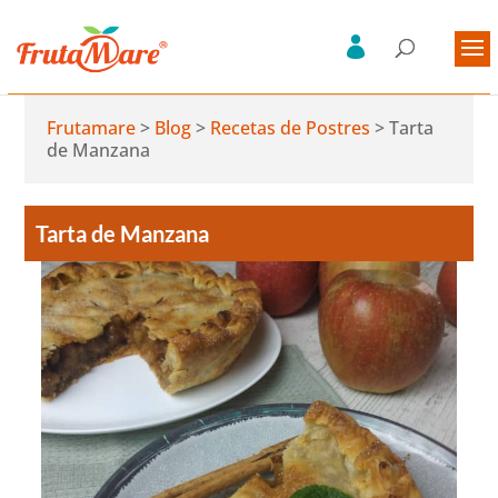
Frutamare
>
Blog
>
Recetas de Postres
>
Tarta
de Manzana
Tarta de Manzana