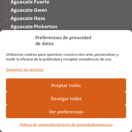
Aguacate Fuerte
Aguacate Gwen
Aguacate Hass
Aguacate Pinkerton
Aguacate Reed
Preferencias de privacidad
de datos
Utilizamos cookies para optimizar nuestro sitio web, personalizar y
medir la eficacia de la publicidad y recopilar estadísticas de uso.
Gestionar los servicios
Atención al cliente
Llama al
965051049
o al
637 724 061
Aceptar todas
También por Whatsapp en el
637 724 061
Denegar todas
Horario de Atención:
De lunes a jueves de 8:30 a 16:30. Viernes de 8:30 a
Ver preferencias
15:00.
Contacto
Política de cookies
Declaración de privacidad
Impressum
Envío y Devoluciones