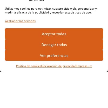
Fruits from A to Z
Frutti dalla A alla Z
Utilizamos cookies para optimizar nuestro sitio web, personalizar y
medir la eficacia de la publicidad y recopilar estadísticas de uso.
Fruits de A à Z
Gestionar los servicios
Variedades de Naranjas
y
Aceptar todas
Mandarinas
Denegar todas
Naranja Navel
Naranja Sanguina
Ver preferencias
Naranja Blanca
Kumquat
Política de cookies
Declaración de privacidad
Impressum
Mandarina Clementina
Variedades de Aguacates
Aguacate Bacon
Aguacate Choquette