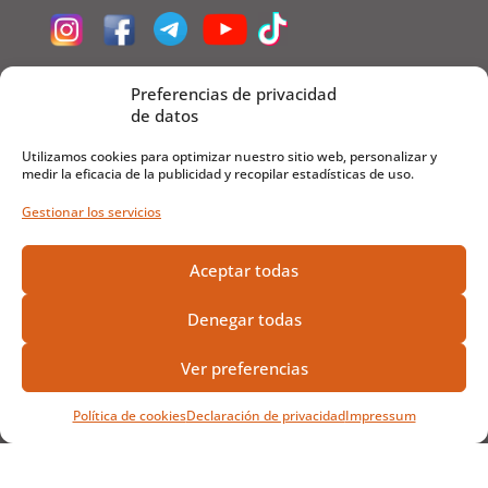
Preferencias de privacidad
Recetas y Zumos FrutaMare
de datos
Zumos
Utilizamos cookies para optimizar nuestro sitio web, personalizar y
Recetas de Postre
medir la eficacia de la publicidad y recopilar estadísticas de uso.
Recetas de Ensalada
Gestionar los servicios
Recetas de Carne
Recetas de Pescado
Aceptar todas
Recetas de Sopas
Denegar todas
Recetas de Verduras
Recetas de Arroz
Ver preferencias
Recetas de Pasta
Política de cookies
Declaración de privacidad
Impressum
De la A a la Z
Frutas de la A a la Z