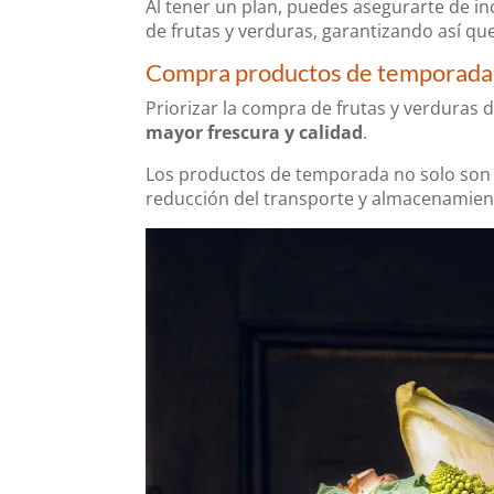
Al tener un plan, puedes asegurarte de i
de frutas y verduras, garantizando así qu
Compra productos de temporada
Priorizar la compra de frutas y verduras
mayor frescura y calidad
.
Los productos de temporada no solo so
reducción del transporte y almacenamiento