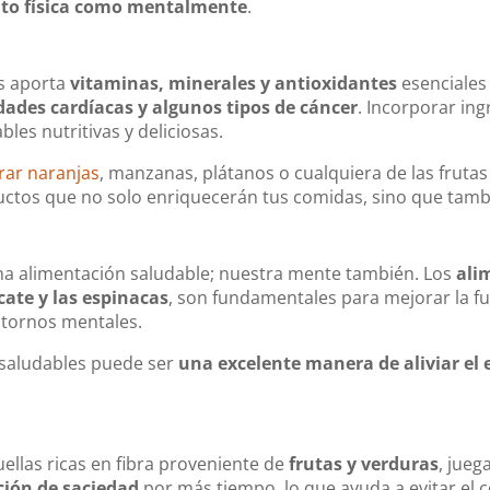
nto física como mentalmente
.
s aporta
vitaminas, minerales y antioxidantes
esenciales
ades cardíacas y algunos tipos de cáncer
. Incorporar ing
les nutritivas y deliciosas.
ar naranjas
, manzanas, plátanos o cualquiera de las fruta
uctos que no solo enriquecerán tus comidas, sino que tamb
na alimentación saludable; nuestra mente también. Los
ali
cate y las espinacas
, son fundamentales para mejorar la fu
astornos mentales.
 saludables puede ser
una excelente manera de aliviar el 
ellas ricas en fibra proveniente de
frutas y verduras
, jueg
ción de saciedad
por más tiempo, lo que ayuda a evitar el 