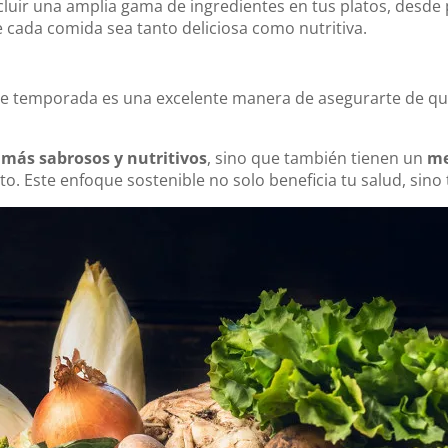
ncluir una amplia gama de ingredientes en tus platos, desd
e cada comida sea tanto deliciosa como nutritiva.
 de temporada es una excelente manera de asegurarte de q
n
más sabrosos y nutritivos
, sino que también tienen un
me
. Este enfoque sostenible no solo beneficia tu salud, sino 