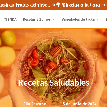
¿Quiénes Somos?
Novedades
Newsletter
Opini
estras Frutas del Árbol, ➜🌳 Directas a tu Casa 
TIENDA
Recetas y Zumos
Variedades de Fruta
Recetas Saludables
Elia Serrano
15 de junio de 2024