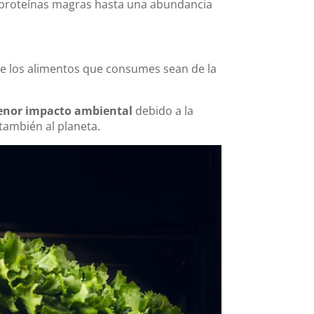
e proteínas magras hasta una abundancia
ue los alimentos que consumes sean de la
nor impacto ambiental
debido a la
también al planeta.