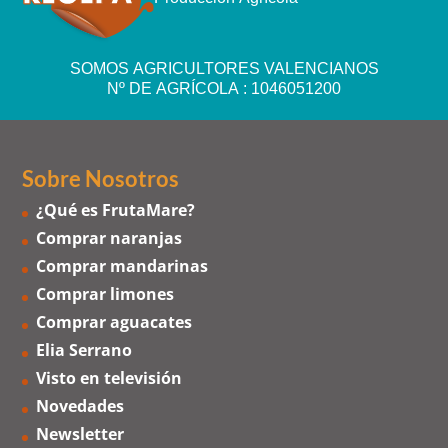
SOMOS AGRICULTORES VALENCIANOS
Nº DE AGRÍCOLA : 1046051200
Sobre Nosotros
¿Qué es FrutaMare?
Comprar naranjas
Comprar mandarinas
Comprar limones
Comprar aguacates
Elia Serrano
Visto en televisión
Novedades
Newsletter