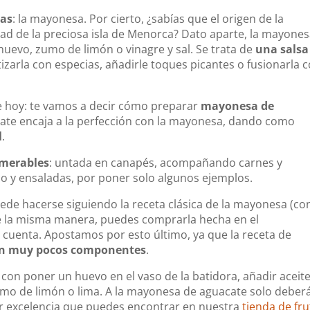
sas
: la mayonesa. Por cierto, ¿sabías que el origen de la
d de la preciosa isla de Menorca? Dato aparte, la mayone
 huevo, zumo de limón o vinagre y sal. Se trata de
una salsa
zarla con especias, añadirle toques picantes o fusionarla 
de hoy: te vamos a decir cómo preparar
mayonesa de
cate encaja a la perfección con la mayonesa, dando como
l
.
umerables
: untada en canapés, acompañando carnes y
o y ensaladas, por poner solo algunos ejemplos.
de hacerse siguiendo la receta clásica de la mayonesa (co
 la misma manera, puedes comprarla hecha en el
cuenta. Apostamos por esto último, ya que la receta de
con muy pocos componentes
.
on poner un huevo en el vaso de la batidora, añadir aceit
 zumo de limón o lima. A la mayonesa de aguacate solo deber
 por excelencia que puedes encontrar en nuestra
tienda de fru