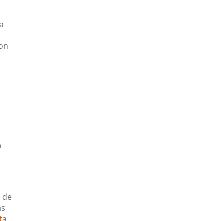
sa
con
n
e de
ás
ta