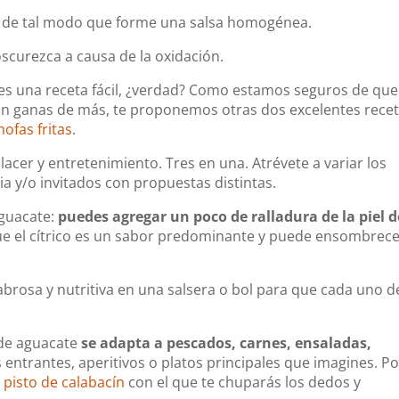
ra de tal modo que forme una salsa homogénea.
oscurezca a causa de la oxidación.
 es una receta fácil, ¿verdad? Como estamos seguros de que
n ganas de más, te proponemos otras dos excelentes recet
hofas fritas
.
lacer y entretenimiento. Tres en una. Atrévete a variar los
ia y/o invitados con propuestas distintas.
guacate:
puedes agregar un poco de ralladura de la piel d
rque el cítrico es un sabor predominante y puede ensombrece
rosa y nutritiva en una salsera o bol para que cada uno d
 de aguacate
se adapta a pescados, carnes, ensaladas,
 entrantes, aperitivos o platos principales que imagines. Po
e
pisto de calabacín
con el que te chuparás los dedos y