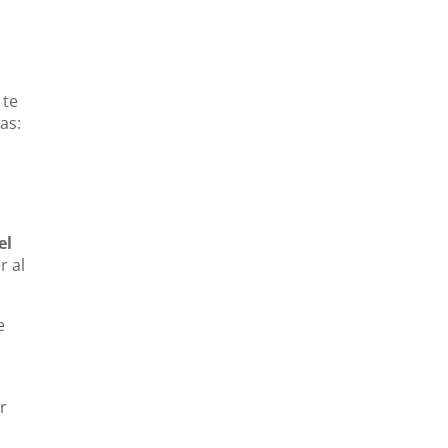
 te
as:
el
r al
e
r