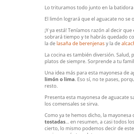
Lo trituramos todo junto en la batido
El limón logrará que el aguacate no se 
¡Y ya está! Teníamos razón al decir que
sobrará tiempo y te habrás quedado co
la de
lasaña de berenjenas
y la de
alcac
La cocina es también diversión. Salud, p
platos de siempre. Sorprende a tu famil
Una idea más para esta mayonesa de a
limón o lima
. Eso sí, no te pases, po
resto.
Presenta esta mayonesa de aguacate sab
los comensales se sirva.
Como ya te hemos dicho, la mayonesa
tostadas
… en resumen, a casi todos los
cierto, lo mismo podemos decir de est