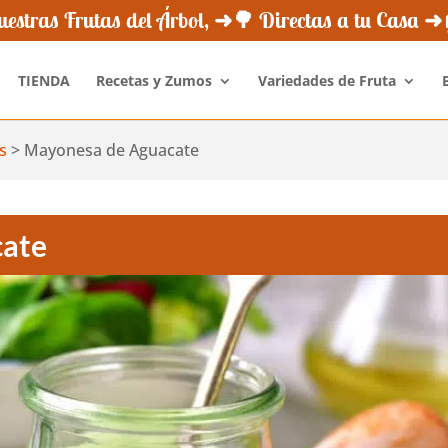
¿Quiénes Somos?
Novedades
Newsletter
Opini
estras Frutas del Árbol, ➜🌳 Directas a tu Casa 
TIENDA
Recetas y Zumos
Variedades de Fruta
s
>
Mayonesa de Aguacate
cate