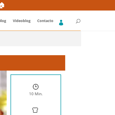
ones
Blog
FAQs Fruta y Verdura
Envíos Gratis*
➜🏠
Blog
Videoblog
Contacto
10 Min.