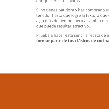
enriquecerás tus platos.
Si no tienes batidora y has comprado
tenedor hasta que logre la textura que 
algo más de tiempo, pero a cambio ofr
que puede resultar atractivo.
Prueba a hacer esta sencilla receta d
formar parte de tus clásicos de cocina