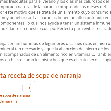
 más fresquitas para el verano y los días más calurosos del
emporada natural de la naranja comprende los meses del
a por este motivo que se trata de un alimento cuyo consumo 
 muy beneficioso. Las naranjas tienen un alto contenido en
 componentes, lo cual nos ayuda a tener un sistema inmune
tioxidante en nuestro cuerpo. Perfecto para evitar resfriad
anja con un hummus de legumbres o carnes ricas en hierro
ineral tan necesario ya que la absorción del hierro de los
an acompañados de un alimento rico en vitamina C. Tambié
os en hierro como los pistachos que es el fruto seco escog
sta receta de sopa de naranja
de sopa de naranja
 de naranja