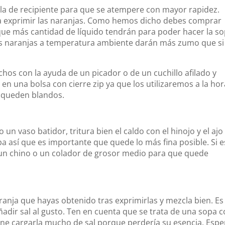
zcla de recipiente para que se atempere con mayor rapidez.
a exprimir las naranjas. Como hemos dicho debes comprar
ue más cantidad de líquido tendrán para poder hacer la so
las naranjas a temperatura ambiente darán más zumo que si
hos con la ayuda de un picador o de un cuchillo afilado y
en una bolsa con cierre zip ya que los utilizaremos a la hor
e queden blandos.
un vaso batidor, tritura bien el caldo con el hinojo y el ajo
pa así que es importante que quede lo más fina posible. Si e
 un chino o un colador de grosor medio para que quede
anja que hayas obtenido tras exprimirlas y mezcla bien. Es 
adir sal al gusto. Ten en cuenta que se trata de una sopa 
iene cargarla mucho de sal porque perdería su esencia. Espe