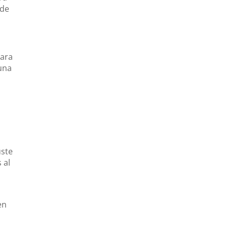
 de
para
 una
uste
 al
en