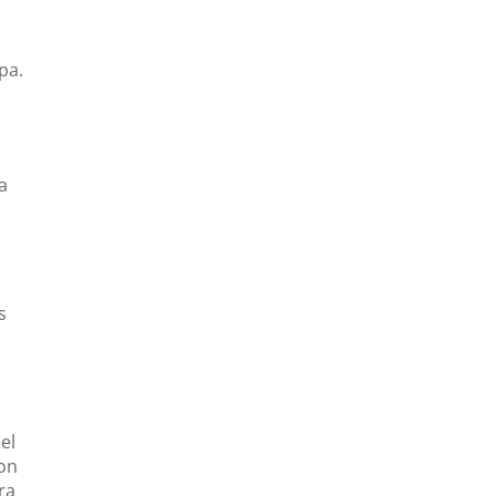
pa.
a
s
el
con
ra