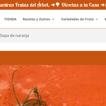
¿Quiénes Somos?
Novedades
Newsletter
Opini
estras Frutas del Árbol, ➜🌳 Directas a tu Casa 
TIENDA
Recetas y Zumos
Variedades de Fruta
Sopa de naranja