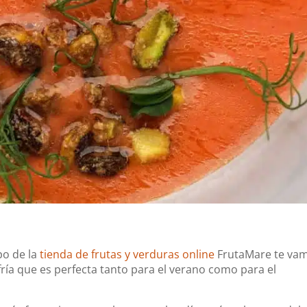
po de la
tienda de frutas y verduras online
FrutaMare te va
ría que es perfecta tanto para el verano como para el