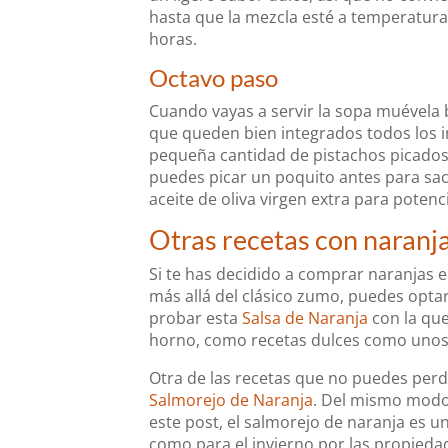
hasta que la mezcla esté a temperatura
horas.
Octavo paso
Cuando vayas a servir la sopa muévela 
que queden bien integrados todos los i
pequeña cantidad de pistachos picados y
puedes picar un poquito antes para sa
aceite de oliva virgen extra para potenc
Otras recetas con naranj
Si te has decidido a comprar naranjas 
más allá del clásico zumo, puedes opta
probar esta
Salsa de Naranja
con la qu
horno, como recetas dulces como unos 
Otra de las recetas que no puedes perd
Salmorejo de Naranja
. Del mismo modo
este post, el salmorejo de naranja es u
como para el invierno por las propieda