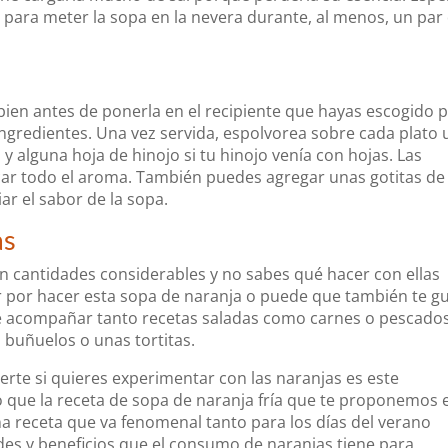
 para meter la sopa en la nevera durante, al menos, un par
bien antes de ponerla en el recipiente que hayas escogido 
ngredientes. Una vez servida, espolvorea sobre cada plato
 alguna hoja de hinojo si tu hinojo venía con hojas. Las
car todo el aroma. También puedes agregar unas gotitas de
iar el sabor de la sopa.
as
en cantidades considerables y no sabes qué hacer con ellas
r por hacer esta sopa de naranja o puede que también te g
e acompañar tanto recetas saladas como carnes o pescados
buñuelos o unas tortitas.
erte si quieres experimentar con las naranjas es este
 que la receta de sopa de naranja fría que te proponemos 
na receta que va fenomenal tanto para los días del verano
des y beneficios que el consumo de naranjas tiene para