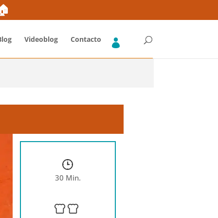
ones
Blog
FAQs Fruta y Verdura
Envíos Gratis*
➜🏠
Blog
Videoblog
Contacto
30 Min.