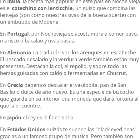
En
Italia
, la receta más popular en este país en Noche Vieja
es el
cotechino con lenticchie,
un guiso que combina las
lentejas (son como nuestras uvas de la buena suerte) con
un embutido de Módena.
En
Portugal
, por Nochevieja se acostumbra a comer pavo,
marisco o bacalao y uvas pasas.
En
Alemania
La tradición son los arenques en escabeche.
El pescado desalado y la verdura verde también están muy
presentes. Destacan la col, el repollo, y sobre todo las
berzas guisadas con caldo o fermentadas en Chucrut.
En
Grecia
debemos destacar el vasilopita, pan de San
Basilio o dulce de año nuevo. Es una especie de bizcocho
que guarda en su interior una moneda que dará fortuna al
que la encuentre.
En
Japón
el rey es el fideo soba.
En
Estados Unidos
quizás te suenen las “black eyed peas”
gracias a un famoso grupo de música. Pero también son