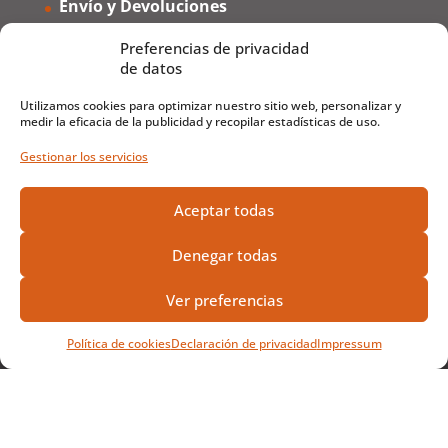
Envío y Devoluciones
Formas de Pago
Preferencias de privacidad
Preguntas Frecuentes
de datos
Utilizamos cookies para optimizar nuestro sitio web, personalizar y
medir la eficacia de la publicidad y recopilar estadísticas de uso.
Gestionar los servicios
Aceptar todas
Denegar todas
Ver preferencias
Política de cookies
Declaración de privacidad
Impressum
Copyright 2026 © Frutamare |
Aviso Legal
|
Privacidad en RRSS
|
Política de Privacidad
|
Sobre Nosotros
|
Condiciones Generales de
Venta