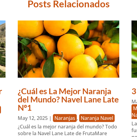
Posts Relacionados
r
¿Cuál es La Mejor Naranja
3
del Mundo? Navel Lane Late
Ma
Nº1
M
Na
May 12, 2025
|
Naranjas
,
Naranja Navel
La
¿Cuál es la mejor naranja del mundo? Todo
fu
sobre la Navel Lane Late de FrutaMare
pe