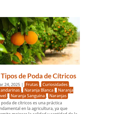
 Tipos de Poda de Cítricos
r 24, 2025
|
Frutas
,
Curiosidades
,
andarinas
,
Naranja Blanca
,
Naranja
vel
,
Naranja Sanguina
,
Naranjas
 poda de cítricos es una práctica
ndamental en la agricultura, ya que
rmite mejorar la calidad y cantidad de la