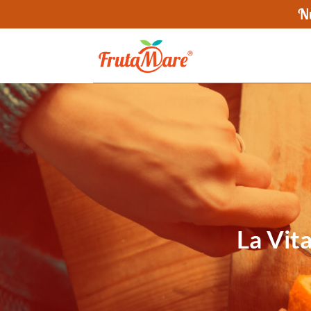
Nu
La Vit