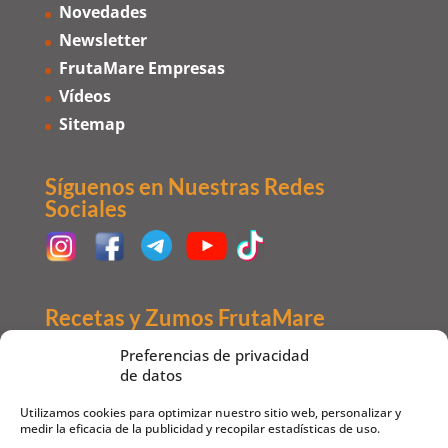
Novedades
Newsletter
FrutaMare Empresas
Vídeos
Sitemap
Síguenos en Nuestras Redes
Sociales
Recetas y Zumos FrutaMare
Zumos
Preferencias de privacidad
de datos
Recetas de Postre
Recetas de Ensalada
Utilizamos cookies para optimizar nuestro sitio web, personalizar y
medir la eficacia de la publicidad y recopilar estadísticas de uso.
Recetas de Carne