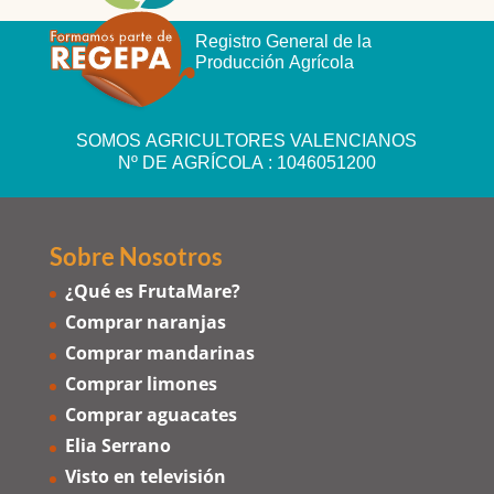
Registro General de la
Producción Agrícola
SOMOS AGRICULTORES VALENCIANOS
Nº DE AGRÍCOLA : 1046051200
Sobre Nosotros
¿Qué es FrutaMare?
Comprar naranjas
Comprar mandarinas
Comprar limones
Comprar aguacates
Elia Serrano
Visto en televisión