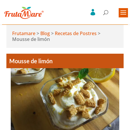
Frutamare
>
Blog
>
Recetas de Postres
>
Mousse de limón
Mousse de limón