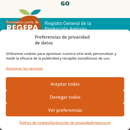
GO
Registro General de la
Producción Agrícola
Preferencias de privacidad
de datos
SOMOS AGRICULTORES VALENCIANOS
Utilizamos cookies para optimizar nuestro sitio web, personalizar y
Nº DE AGRÍCOLA : 1046051200
medir la eficacia de la publicidad y recopilar estadísticas de uso.
Gestionar los servicios
Sobre Nosotros
Aceptar todas
¿Qué es FrutaMare?
Denegar todas
Comprar naranjas
Comprar mandarinas
Ver preferencias
Comprar limones
Comprar aguacates
Política de cookies
Declaración de privacidad
Impressum