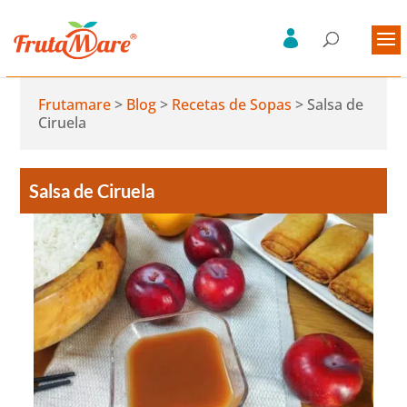
Frutamare
>
Blog
>
Recetas de Sopas
>
Salsa de
Ciruela
Salsa de Ciruela