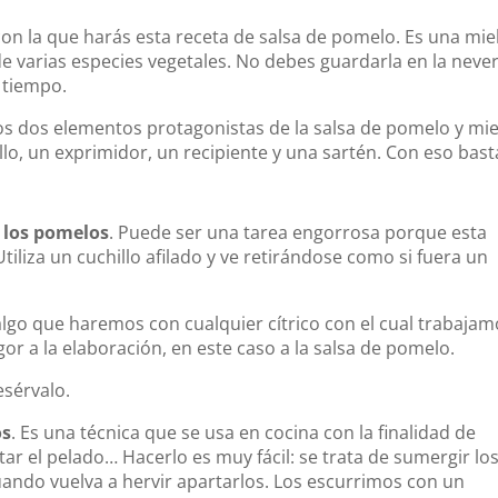
on la que harás esta receta de salsa de pomelo. Es una mie
de varias especies vegetales. No debes guardarla en la never
 tiempo.
os dos elementos protagonistas de la salsa de pomelo y mie
lo, un exprimidor, un recipiente y una sartén. Con eso bast
e los pomelos
. Puede ser una tarea engorrosa porque esta
tiliza un cuchillo afilado y ve retirándose como si fuera un
 algo que haremos con cualquier cítrico con el cual trabajam
r a la elaboración, en este caso a la salsa de pomelo.
Resérvalo.
os
. Es una técnica que se usa en cocina con la finalidad de
itar el pelado… Hacerlo es muy fácil: se trata de sumergir lo
uando vuelva a hervir apartarlos. Los escurrimos con un