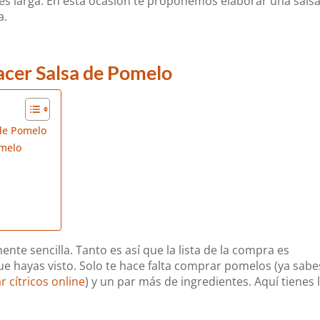
 es larga. En esta ocasión te proponemos elaborar una sals
a.
hacer Salsa de Pomelo
 de Pomelo
omelo
nte sencilla. Tanto es así que la lista de la compra es
 hayas visto. Solo te hace falta comprar pomelos (ya sabe
 cítricos online
) y un par más de ingredientes. Aquí tienes 