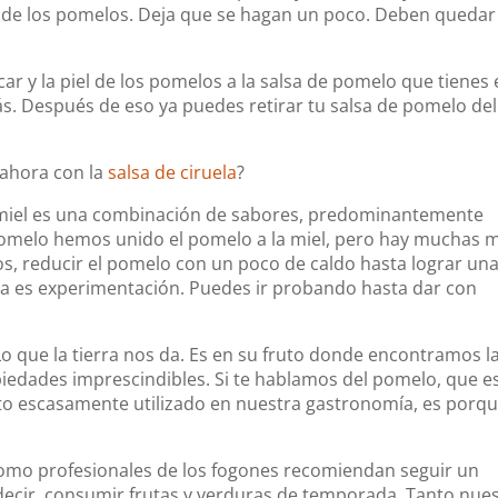
iel de los pomelos. Deja que se hagan un poco. Deben quedar
úcar y la piel de los pomelos a la salsa de pomelo que tienes
s. Después de eso ya puedes retirar tu salsa de pomelo del
 ahora con la
salsa de ciruela
?
y miel es una combinación de sabores, predominantemente
 pomelo hemos unido el pomelo a la miel, pero hay muchas 
s, reducir el pomelo con un poco de caldo hasta lograr un
na es experimentación. Puedes ir probando hasta dar con
o que la tierra nos da. Es en su fruto donde encontramos l
piedades imprescindibles. Si te hablamos del pomelo, que es
to escasamente utilizado en nuestra gastronomía, es porq
como profesionales de los fogones recomiendan seguir un
s decir, consumir frutas y verduras de temporada. Tanto nue