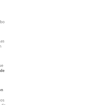
abo
has
n
ue
 de
on
nos