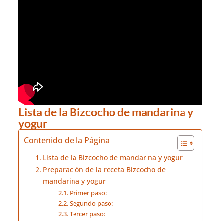
Lista de la Bizcocho de mandarina y
yogur
Contenido de la Página
Lista de la Bizcocho de mandarina y yogur
Preparación de la receta Bizcocho de
mandarina y yogur
Primer paso:
Segundo paso:
Tercer paso: