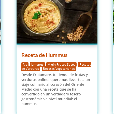
Receta de Hummus
Ajo
,
Limones
,
Miel y Frutos Secos
,
Recetas
de Verduras
,
Recetas Vegetarianas
Desde Frutamare, tu tienda de frutas y
verduras online, queremos llevarte a un
viaje culinario al corazón del Oriente
Medio con una receta que se ha
convertido en un verdadero tesoro
gastronómico a nivel mundial: el
hummus.
leer más