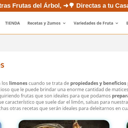
¿Quiénes Somos?
Novedades
Newsletter
Opini
ras Frutas del Árbol, ➜🌳 Directas a tu Ca
TIENDA
Recetas y Zumos
Variedades de Fruta
es
a los
limones
cuando se trata de
propiedades y beneficios 
icioso que le puede brindar una enorme cantidad de matices 
uiriendo frutas que son ideales para que podamos
prepar
que característico que suele dar el limón, salsas para nuest
uchas otras recetas que serán ideales para deleitarnos en c