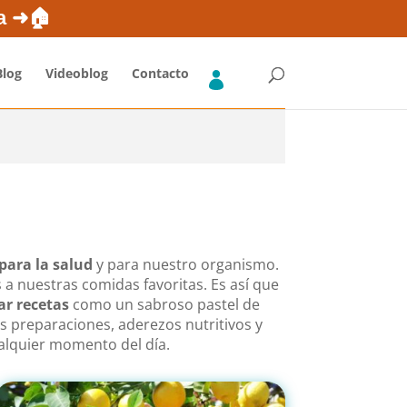
ones
Blog
FAQs Fruta y Verdura
Envíos Gratis*
sa ➜🏠
Blog
Videoblog
Contacto
para la salud
y para nuestro organismo.
a nuestras comidas favoritas. Es así que
ar recetas
como un sabroso pastel de
ras preparaciones, aderezos nutritivos y
ualquier momento del día.