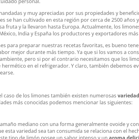
l cuidado personal.
emandadas y muy apreciadas por sus propiedades y benefici
pues se han cultivado en esta región por cerca de 2500 años 
a fruta y la llevaron hasta Europa. Actualmente, los limon
 México, India y España los productores y exportadores más
es para preparar nuestras recetas favoritas, es bueno ten
sabor mejor durante más tiempo. Ya que si los vamos a con
mbiente, pero si por el contrario necesitamos que los lim
e hermético en el refrigerador. Y claro, también debemos ev
pearse.
en el caso de los limones también existen numerosas
varieda
riedades más conocidas podemos mencionar las siguientes:
 tamaño mediano con una forma generalmente ovoide y con
e esta variedad sea tan consumida se relaciona con el he
ste tipo de limón posee un sabor intenso y un
aroma delic