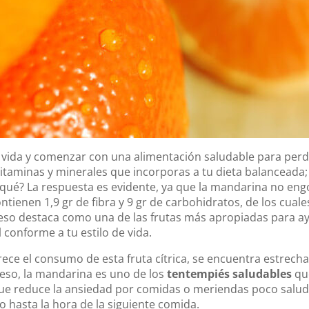
 vida y comenzar con una alimentación saludable para perde
 vitaminas y minerales que incorporas a tu dieta balanceada
 qué? La respuesta es evidente, ya que la mandarina no eng
ontienen 1,9 gr de fibra y 9 gr de carbohidratos, de los cuale
or eso destaca como una de las frutas más apropiadas para 
 conforme a tu estilo de vida.
rece el consumo de esta fruta cítrica, se encuentra estrech
r eso, la mandarina es uno de los
tentempiés saludables
qu
 que reduce la ansiedad por comidas o meriendas poco salu
o hasta la hora de la siguiente comida.