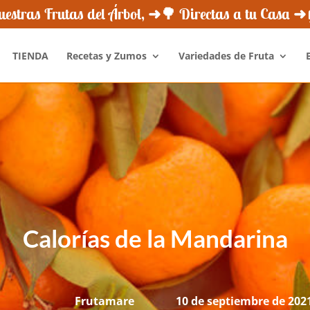
¿Quiénes Somos?
Novedades
Newsletter
Opini
estras Frutas del Árbol, ➜🌳 Directas a tu Casa 
TIENDA
Recetas y Zumos
Variedades de Fruta
Calorías de la Mandarina
Frutamare
10 de septiembre de 202