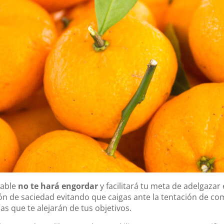
dable
no te hará engordar
y facilitará tu meta de adelgazar
ión de saciedad evitando que caigas ante la tentación de c
s que te alejarán de tus objetivos.