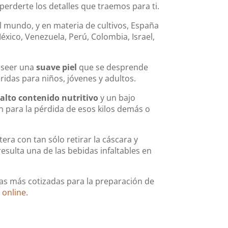
perderte los detalles que traemos para ti.
el mundo, y en materia de cultivos, España
xico, Venezuela, Perú, Colombia, Israel,
poseer una
suave piel
que se desprende
ridas para niños, jóvenes y adultos.
alto contenido nutritivo
y un bajo
n para la pérdida de esos kilos demás o
ra con tan sólo retirar la cáscara y
esulta una de las bebidas infaltables en
tas más cotizadas para la preparación de
a online
.