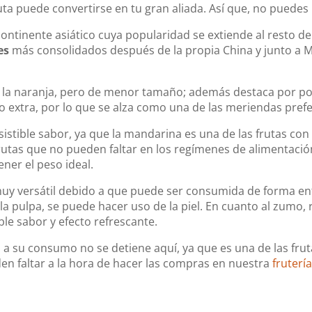
uta puede convertirse en tu gran aliada. Así que, no puedes 
 continente asiático cuya popularidad se extiende al resto d
es
más consolidados después de la propia China y junto a Mé
 a la naranja, pero de menor tamaño; además destaca por 
io extra, por lo que se alza como una de las meriendas prefe
sistible sabor, ya que la mandarina es una de las frutas con
 frutas que no pueden faltar en los regímenes de alimentació
er el peso ideal.
muy versátil debido a que puede ser consumida de forma ente
 pulpa, se puede hacer uso de la piel. En cuanto al zumo, r
le sabor y efecto refrescante.
 a su consumo no se detiene aquí, ya que es una de las fru
den faltar a la hora de hacer las compras en nuestra
fruterí