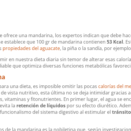
ue ofrece una mandarina, los expertos indican que debe hace
 se establece que 100 gr de mandarina contienen
53 Kcal
. E
as
propiedades del aguacate
, la piña o la sandía, por ejemplo
mir en nuestra dieta diaria sin temor de alterar esas calorí
iable que optimiza diversas funciones metabólicas favorec
na
 para una dieta, es imposible omitir las pocas
calorías del m
e vista nutritivo, esta última no se deja intimidar gracias a
s, vitaminas y fitonutrientes. En primer lugar, el agua se e
evita la
retención de líquidos
por su efecto diurético. Ade
l funcionalismo del sistema digestivo al estimular el
tránsito
 de la mandarina es la nobiletina que, según investigacion