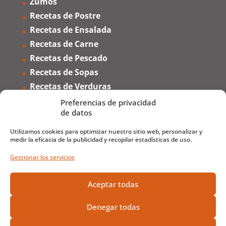
Zumos
Recetas de Postre
Recetas de Ensalada
Recetas de Carne
Recetas de Pescado
Recetas de Sopas
Recetas de Verduras
Recetas de Arroz
Preferencias de privacidad
de datos
Recetas de Pasta
Utilizamos cookies para optimizar nuestro sitio web, personalizar y
De la A a la Z
medir la eficacia de la publicidad y recopilar estadísticas de uso.
Frutas de la A a la Z
Gestionar los servicios
Fruits from A to Z
Frutti dalla A alla Z
Aceptar todas
Fruits de A à Z
Denegar todas